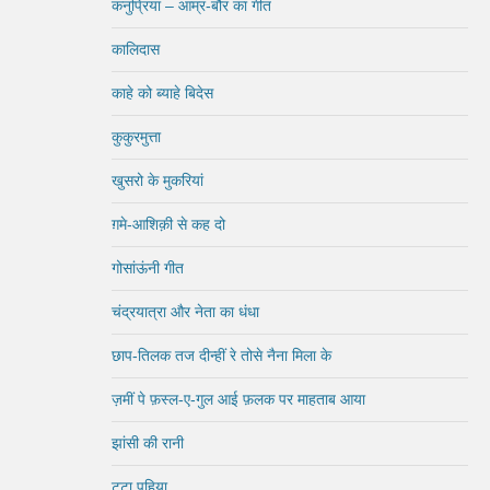
कनुप्रिया – आम्र-बौर का गीत
कालिदास
काहे को ब्याहे बिदेस
कुकुरमुत्ता
खुसरो के मुकरियां
ग़मे-आशिक़ी से कह दो
गोसांऊंनी गीत
चंद्रयात्रा और नेता का धंधा
छाप-तिलक तज दीन्हीं रे तोसे नैना मिला के
ज़मीं पे फ़स्ल-ए-गुल आई फ़लक पर माहताब आया
झांसी की रानी
टूटा पहिया