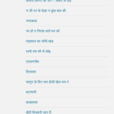
कथनी-करणी का अंग – कबीर के दोहे
न जी भर के देखा न कुछ बात की
नगरकथा
नर हो न निराश करो मन को
पद्मावत का जोगी-खंड
परचै राम रमै जै कोइ
प्रयाणगीत
प्रियतम
फागुन के दिन चार होली खेल मना रे
बटगमनी
बारहमासा
बीती विभावरी जाग री