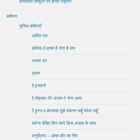
डेस्कटॉप कंप्यूटर पर हिन्दी टाइपिंग
कविगण
चुनिंदा कविताएँ
आदिम-भय
इब्तिदा-ऐ-इश्क है रोता है क्या
उनका डर
एलान
ऐ इन्सानों
ऐ मोहब्बत तेरे अंजाम पे रोना आया
ऐ हुस्न-ए-बेपरवाह तुझे शबनम कहूँ शोला कहूँ
कटेगा देखिए दिन जाने किस अज़ाब के साथ
कनुप्रिया – आम्र-बौर का गीत