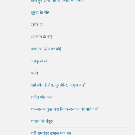
भीगी हुई आँखों का ये मन्ज़र न मिलेगा
भूइयां के गीत
रक़ीब से
रसखान के दोहे
मातृभाषा प्रेम पर दोहे
लड्डू ले लो
वसंत
वहाँ कौन है तेरा, मुसाफ़िर, जाएगा कहाँ
शक्ति और क्षमा
शाम-ए-ग़म कुछ उस निगाह-ए-नाज़ की बातें करो
शासन की बंदूक
श्री रामचँद्र कृपालु भजु मन