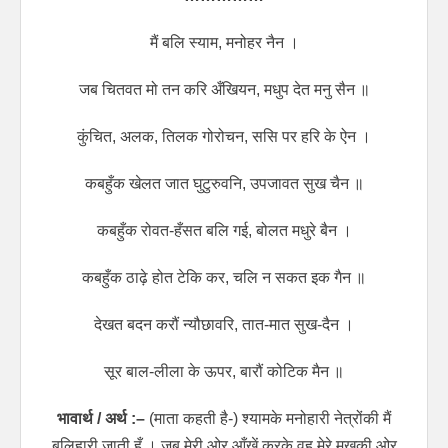
मैं बलि स्याम, मनोहर नैन ।
जब चितवत मो तन करि अँखियन, मधुप देत मनु सैन ॥
कुंचित, अलक, तिलक गोरोचन, ससि पर हरि के ऐन ।
कबहुँक खेलत जात घुटुरुवनि, उपजावत सुख चैन ॥
कबहुँक रोवत-हँसत बलि गई, बोलत मधुरे बैन ।
कबहुँक ठाढ़े होत टेकि कर, चलि न सकत इक गैन ॥
देखत बदन करौं न्यौछावरि, तात-मात सुख-दैन ।
सूर बाल-लीला के ऊपर, बारौं कोटिक मैन ॥
भावार्थ / अर्थ :–
(माता कहती है-) श्यामके मनोहारी नेत्रोंकी मैं
बलिहारी जाती हूँ । जब मेरी ओर आँखें करके वह मेरे मुखकी ओर