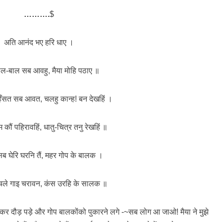
……….
$
अति आनंद भए हरि धाए ।
वाल-बाल सब आवहु, मैया मोहि पठाए ॥
हँसत सब आवत, चलहु कान्ह! बन देखहिं ।
 कौं पहिरावहिं, धातु-चित्र तनु रेखहिं ॥
ब घेरि घरनि तैं, महर गोप के बालक ।
 चले गाइ चरावन, कंस उरहि के सालक ॥
होकर दौड़ पड़े और गोप बालकोंको पुकारने लगे -~सब लोग आ जाओ! मैया ने मुझे