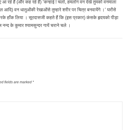
ए आ रहे हैं (और कह रहे हैं) ‘कन्हाई ! चलो, हमलोग वन देखें तुमको वनमाला
िल आदि) वन धातुओंकी रेखाओंसे तुम्हारे शरीर पर चित्र बनवायेंगे ।’ घरोंसे
 करके हाँक लिया । सूरदासजी कहते हैं कि (इस प्रकार) कंसके हृदयको पीड़ा
ज नन्द के कुमार श्यामसुन्दर गायें चराने चले ।
ed fields are marked
*