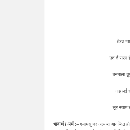
टेरत ग्
उत तैं सखा 
बनमाला तुम
गाइ लई स
सूर स्याम
भावार्थ / अर्थ :–
श्यामसुन्दर अत्यन्त आनन्दित 